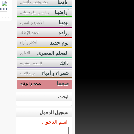
أيادينا
مشروعات و أعمال
أراضينا
زراعة و إنتاج حيوانى
بيوتنا
الأسرة و المنزل
إرادة
تحدى الإعاقة
يوم جديد
أفكار و آراء
المعلم المصرى
التعليم
ذاتك
التنمية البشرية
شعراء و أدباء
بوابة الأدب
صحتنا
الصحة و الوقاية
ابحث
تسجيل الدخول
اسم الدخول