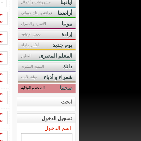
أيادينا
«
مشروعات و أعمال
أراضينا
زراعة و إنتاج حيوانى
بيوتنا
الأسرة و المنزل
إرادة
تحدى الإعاقة
يوم جديد
أفكار و آراء
المعلم المصرى
التعليم
ذاتك
التنمية البشرية
شعراء و أدباء
بوابة الأدب
صحتنا
الصحة و الوقاية
ابحث
تسجيل الدخول
اسم الدخول